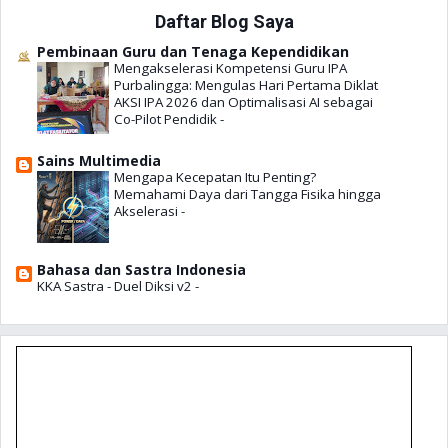
Pengembangan Rencana Kerja Sekolah (RKS)
Daftar Blog Saya
Diklat Penguatan Kepala Sekolah 2019
Pembinaan Guru dan Tenaga Kependidikan
Mengakselerasi Kompetensi Guru IPA
Purbalingga: Mengulas Hari Pertama Diklat
AKSI IPA 2026 dan Optimalisasi AI sebagai
Co-Pilot Pendidik
-
Sains Multimedia
Mengapa Kecepatan Itu Penting?
Memahami Daya dari Tangga Fisika hingga
Akselerasi
-
Bahasa dan Sastra Indonesia
KKA Sastra - Duel Diksi v2
-