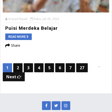
Arsyad Riyadi
Rabu, Juli 05, 2023
Puisi Merdeka Belajar
READ MORE
Share
...
1
2
3
4
5
6
7
27
Next