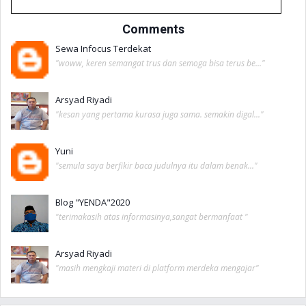
Comments
Sewa Infocus Terdekat
"woww, keren semangat trus dan semoga bisa terus be..."
Arsyad Riyadi
"kesan yang pertama kurasa juga sama. semakin digal..."
Yuni
"semula saya berfikir baca judulnya itu dalam benak..."
Blog "YENDA"2020
"terimakasih atas informasinya,sangat bermanfaat "
Arsyad Riyadi
"masih mengkaji materi di platform merdeka mengajar"