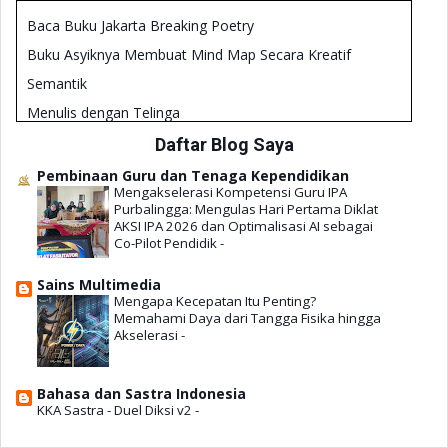
Membangun Literasi Sains
Baca Buku Jakarta Breaking Poetry
Teknis Analisis Manajemen Kepala Sekolah - Analisis
SWOT
Buku Asyiknya Membuat Mind Map Secara Kreatif
Formulir Penilaian Kinerja Kepala SMP 2018
Semantik
Panduan Literasi Digital Untuk Kepala Sekolah
Menulis dengan Telinga
Pengembangan Rencana Kerja Sekolah (RKS)
Kiat Menulis Karya Ilmiah dalam Bahasa Inggris
Daftar Blog Saya
Diklat Penguatan Kepala Sekolah 2019
Mencerna Buku Teks Bahasa Inggris Melalui Pemahaman
Pembinaan Guru dan Tenaga Kependidikan
Gramatika
Mengakselerasi Kompetensi Guru IPA
Purbalingga: Mengulas Hari Pertama Diklat
101 Penulis Kaya, Asli Indonesia
AKSI IPA 2026 dan Optimalisasi AI sebagai
Co-Pilot Pendidik
-
Kesalahan-kesalahan dalam Belajar Bahasa Inggris
Sains Multimedia
Mengapa Kecepatan Itu Penting?
Memahami Daya dari Tangga Fisika hingga
Akselerasi
-
Bahasa dan Sastra Indonesia
KKA Sastra - Duel Diksi v2
-