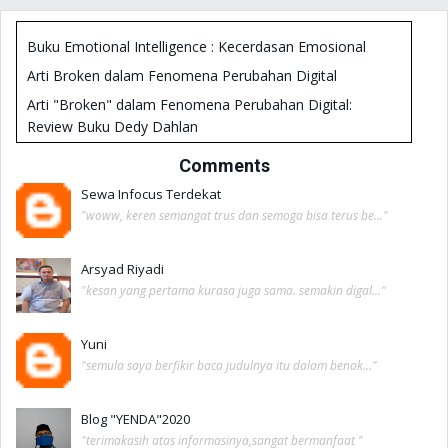
Buku Emotional Intelligence : Kecerdasan Emosional
Arti Broken dalam Fenomena Perubahan Digital
Arti "Broken" dalam Fenomena Perubahan Digital:
Review Buku Dedy Dahlan
Buku Good is not Enough
Comments
Siapa Bilang Gamers Tidak Bisa Sukses?
Sewa Infocus Terdekat
Mengasah Paradigma Pembelajar
"woww, keren semangat trus dan semoga bisa terus be..."
Melihat Aura Dalam Waktu 60 Detik
Arsyad Riyadi
Teacherpreneur : Jurus Cerdas Menjadi Guru Makmur &
"kesan yang pertama kurasa juga sama. semakin digal..."
Banyak Penghasilan
Buku Pengembangan Diri dari Tjptadinata Efendi
Yuni
"semula saya berfikir baca judulnya itu dalam benak..."
Blog "YENDA"2020
"terimakasih atas informasinya,sangat bermanfaat "