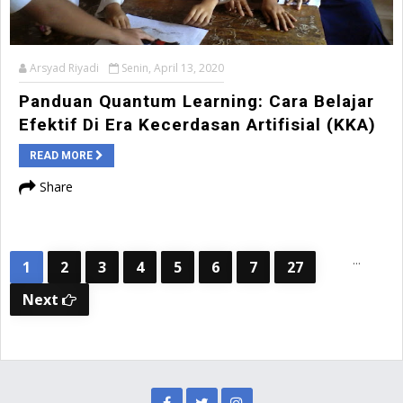
Arsyad Riyadi
Senin, April 13, 2020
Panduan Quantum Learning: Cara Belajar
Efektif Di Era Kecerdasan Artifisial (KKA)
READ MORE
Share
...
1
2
3
4
5
6
7
27
Next