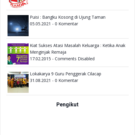
Sekolah Dibubarkan Saja
Sekolah Itu Candu
Puisi : Bangku Kosong di Ujung Taman
Baca Buku Membangun Literasi Sains Peserta Didik
05.05.2021 - 0 Komentar
Kiat Sukses Atasi Masalah Keluarga : Ketika Anak
Menginjak Remaja
17.02.2015 - Comments Disabled
Lokakarya 9 Guru Penggerak Cilacap
31.08.2021 - 0 Komentar
Pengikut