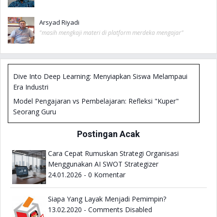
Arsyad Riyadi
"masih mengkaji materi di platform merdeka mengajar"
Dive Into Deep Learning: Menyiapkan Siswa Melampaui
Era Industri
Model Pengajaran vs Pembelajaran: Refleksi "Kuper"
Seorang Guru
Metodologi Penelitian IPA: Fondasi Riset Kelas di Era
Postingan Acak
Koding & AI (KKA)
Review Buku Deep Learning: Engage the World Change
Cara Cepat Rumuskan Strategi Organisasi
the World
Menggunakan AI SWOT Strategizer
24.01.2026 - 0 Komentar
Belajar Bermakna dan Menyenangkan dengan
Diferensiasi
Siapa Yang Layak Menjadi Pemimpin?
Sekolah Saja Tak Pernah Cukup dan Relevansinya dengan
13.02.2020 - Comments Disabled
Merdeka Belajar