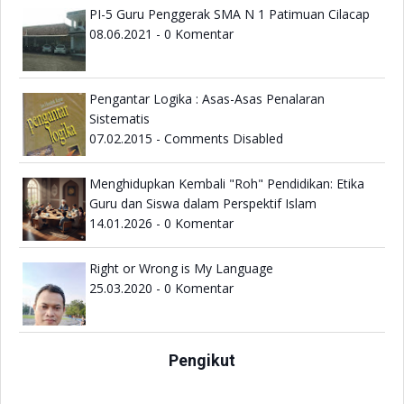
PI-5 Guru Penggerak SMA N 1 Patimuan Cilacap
Sekolah Saja Tak Pernah Cukup dan Relevansinya dengan
08.06.2021 - 0 Komentar
Merdeka Belajar
Sekolah Dibubarkan Saja
Sekolah Itu Candu
Pengantar Logika : Asas-Asas Penalaran
Baca Buku Membangun Literasi Sains Peserta Didik
Sistematis
07.02.2015 - Comments Disabled
Menghidupkan Kembali "Roh" Pendidikan: Etika
Guru dan Siswa dalam Perspektif Islam
14.01.2026 - 0 Komentar
Right or Wrong is My Language
25.03.2020 - 0 Komentar
Pengikut