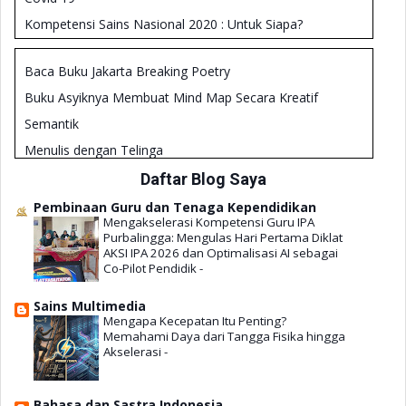
Kompetensi Sains Nasional 2020 : Untuk Siapa?
Membangun Literasi Sains
Baca Buku Jakarta Breaking Poetry
Teknis Analisis Manajemen Kepala Sekolah - Analisis
SWOT
Buku Asyiknya Membuat Mind Map Secara Kreatif
Formulir Penilaian Kinerja Kepala SMP 2018
Semantik
Panduan Literasi Digital Untuk Kepala Sekolah
Menulis dengan Telinga
Pengembangan Rencana Kerja Sekolah (RKS)
Kiat Menulis Karya Ilmiah dalam Bahasa Inggris
Daftar Blog Saya
Diklat Penguatan Kepala Sekolah 2019
Mencerna Buku Teks Bahasa Inggris Melalui Pemahaman
Pembinaan Guru dan Tenaga Kependidikan
Gramatika
Mengakselerasi Kompetensi Guru IPA
Purbalingga: Mengulas Hari Pertama Diklat
101 Penulis Kaya, Asli Indonesia
AKSI IPA 2026 dan Optimalisasi AI sebagai
Co-Pilot Pendidik
-
Kesalahan-kesalahan dalam Belajar Bahasa Inggris
Sains Multimedia
Mengapa Kecepatan Itu Penting?
Memahami Daya dari Tangga Fisika hingga
Akselerasi
-
Bahasa dan Sastra Indonesia