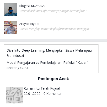
Blog "YENDA"2020
"terimakasih atas informasinya,sangat bermanfaat "
Arsyad Riyadi
"masih mengkaji materi di platform merdeka mengajar"
Dive Into Deep Learning: Menyiapkan Siswa Melampaui
Era Industri
Model Pengajaran vs Pembelajaran: Refleksi "Kuper"
Seorang Guru
Metodologi Penelitian IPA: Fondasi Riset Kelas di Era
Postingan Acak
Koding & AI (KKA)
Review Buku Deep Learning: Engage the World Change
Rumah Itu Telah Kujual
the World
22.01.2022 - 0 Komentar
Belajar Bermakna dan Menyenangkan dengan
Diferensiasi