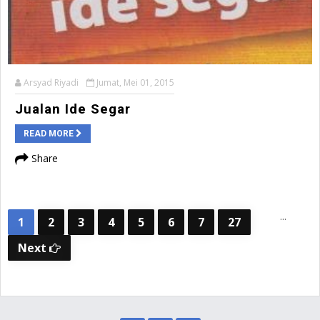
Arsyad Riyadi
Jumat, Mei 01, 2015
Jualan Ide Segar
READ MORE
Share
...
1
2
3
4
5
6
7
27
Next