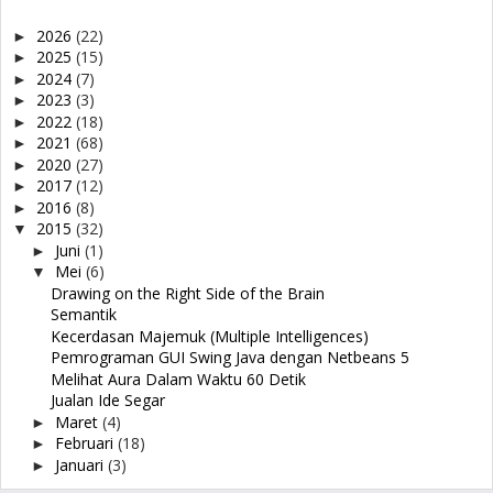
2026
(22)
►
2025
(15)
►
2024
(7)
►
2023
(3)
►
2022
(18)
►
2021
(68)
►
2020
(27)
►
2017
(12)
►
2016
(8)
►
2015
(32)
▼
Juni
(1)
►
Mei
(6)
▼
Drawing on the Right Side of the Brain
Semantik
Kecerdasan Majemuk (Multiple Intelligences)
Pemrograman GUI Swing Java dengan Netbeans 5
Melihat Aura Dalam Waktu 60 Detik
Jualan Ide Segar
Maret
(4)
►
Februari
(18)
►
Januari
(3)
►