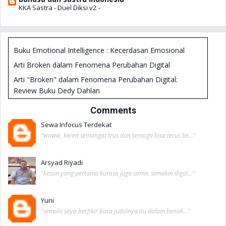
KKA Sastra - Duel Diksi v2
-
Buku Emotional Intelligence : Kecerdasan Emosional
Arti Broken dalam Fenomena Perubahan Digital
Arti "Broken" dalam Fenomena Perubahan Digital:
Review Buku Dedy Dahlan
Buku Good is not Enough
Comments
Siapa Bilang Gamers Tidak Bisa Sukses?
Sewa Infocus Terdekat
Mengasah Paradigma Pembelajar
"woww, keren semangat trus dan semoga bisa terus be..."
Melihat Aura Dalam Waktu 60 Detik
Arsyad Riyadi
Teacherpreneur : Jurus Cerdas Menjadi Guru Makmur &
"kesan yang pertama kurasa juga sama. semakin digal..."
Banyak Penghasilan
Buku Pengembangan Diri dari Tjptadinata Efendi
Yuni
"semula saya berfikir baca judulnya itu dalam benak..."