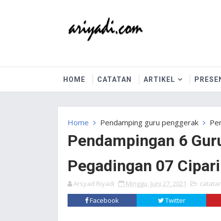
HOME
CATATAN
ARTIKEL
PRESE
Home
Pendamping guru penggerak
Pen
Pendampingan 6 Gur
Pegadingan 07 Cipari
Arsyad Riyadi
Minggu, Juni 27, 2021
catata
Facebook
Twitter