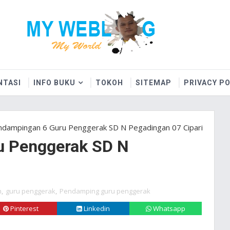
NTASI
INFO BUKU
TOKOH
SITEMAP
PRIVACY PO
dampingan 6 Guru Penggerak SD N Pegadingan 07 Cipari
u Penggerak SD N
n
,
guru penggerak
,
Pendamping guru penggerak
Pinterest
Linkedin
Whatsapp