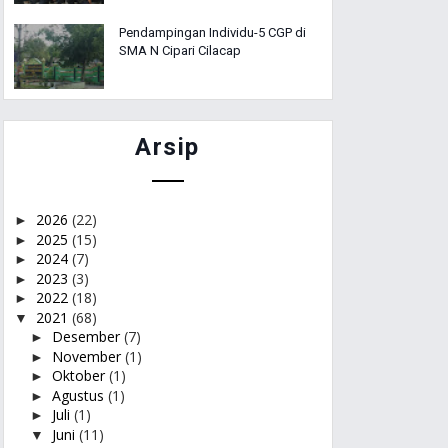
Pendampingan Individu-5 CGP di
SMA N Cipari Cilacap
Arsip
2026
(22)
►
2025
(15)
►
2024
(7)
►
2023
(3)
►
2022
(18)
►
2021
(68)
▼
Desember
(7)
►
November
(1)
►
Oktober
(1)
►
Agustus
(1)
►
Juli
(1)
►
Juni
(11)
▼