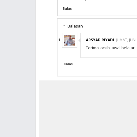
Balas
Balasan
ARSYAD RIYADI
JUMAT, JUNI
Terima kasih..awal belajar.
Balas