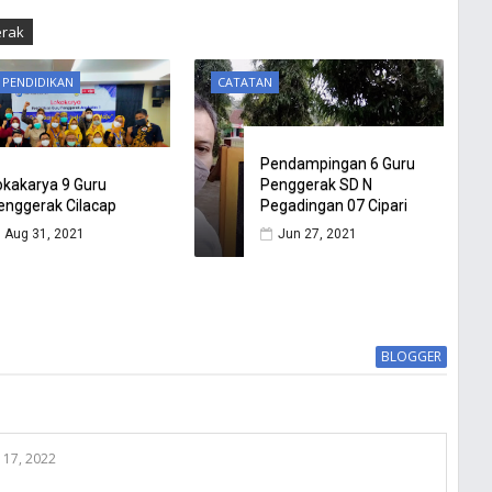
erak
 PENDIDIKAN
CATATAN
Pendampingan 6 Guru
okakarya 9 Guru
Penggerak SD N
enggerak Cilacap
Pegadingan 07 Cipari
Aug 31, 2021
Jun 27, 2021
BLOGGER
 17, 2022