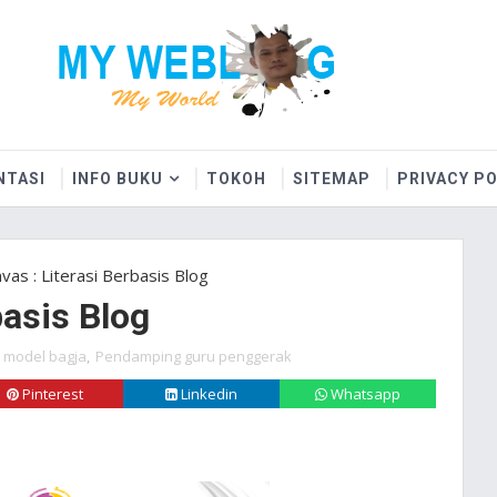
NTASI
INFO BUKU
TOKOH
SITEMAP
PRIVACY PO
vas : Literasi Berbasis Blog
basis Blog
model bagja
,
Pendamping guru penggerak
Pinterest
Linkedin
Whatsapp