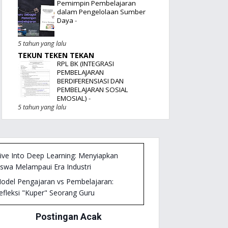
Pemimpin Pembelajaran
dalam Pengelolaan Sumber
Daya
-
5 tahun yang lalu
TEKUN TEKEN TEKAN
RPL BK (INTEGRASI
PEMBELAJARAN
BERDIFERENSIASI DAN
PEMBELAJARAN SOSIAL
EMOSIAL)
-
5 tahun yang lalu
ive Into Deep Learning: Menyiapkan
iswa Melampaui Era Industri
odel Pengajaran vs Pembelajaran:
efleksi "Kuper" Seorang Guru
etodologi Penelitian IPA: Fondasi Riset
Postingan Acak
elas di Era Koding & AI (KKA)