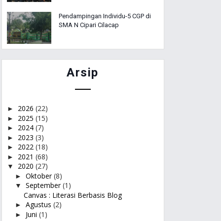
Pendampingan Individu-5 CGP di
SMA N Cipari Cilacap
Arsip
2026
(22)
►
2025
(15)
►
2024
(7)
►
2023
(3)
►
2022
(18)
►
2021
(68)
►
2020
(27)
▼
Oktober
(8)
►
September
(1)
▼
Canvas : Literasi Berbasis Blog
Agustus
(2)
►
Juni
(1)
►