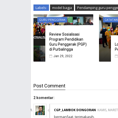
Labels:
model bagja
Pendamping guru pengg
GURU PENGGERAK
CATATAN
Review Sosialisasi
Program Pendidikan
Guru Penggerak (PGP)
L
di Purbalingga
P
Jan 29, 2022
Post
Comment
2 komentar:
CGP_LAMBOK DONGORAN
KAMIS, MARET
bermanfaat, terimakasih.