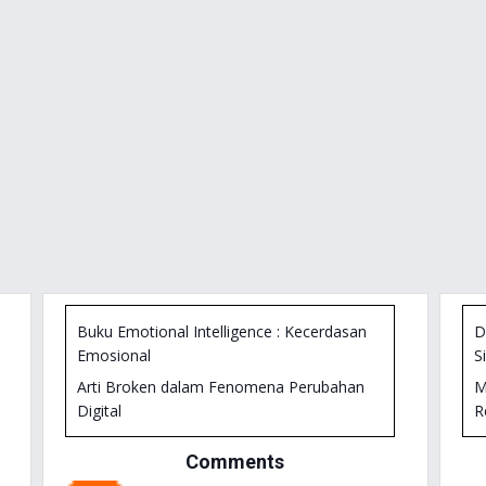
Buku Emotional Intelligence : Kecerdasan
D
Emosional
S
Arti Broken dalam Fenomena Perubahan
M
Digital
R
Arti "Broken" dalam Fenomena Perubahan
M
Comments
Digital: Review Buku Dedy Dahlan
K