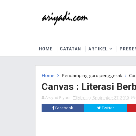
HOME
CATATAN
ARTIKEL
PRESE
Home
Pendamping guru penggerak
Can
Canvas : Literasi Ber
Arsyad Riyadi
Minggu, September 27, 2020
Facebook
Twitter