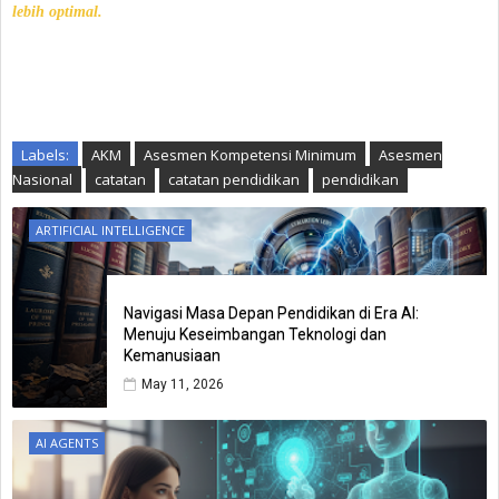
lebih optimal.
Labels:
AKM
Asesmen Kompetensi Minimum
Asesmen
Nasional
catatan
catatan pendidikan
pendidikan
ARTIFICIAL INTELLIGENCE
Navigasi Masa Depan Pendidikan di Era AI:
Menuju Keseimbangan Teknologi dan
Kemanusiaan
May 11, 2026
AI AGENTS