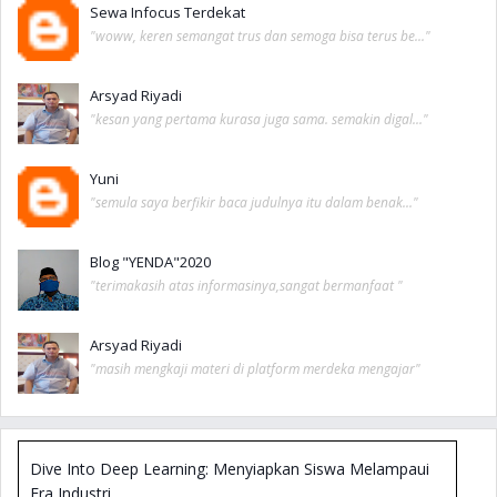
Siapa Bilang Gamers Tidak Bisa Sukses?
Sewa Infocus Terdekat
Mengasah Paradigma Pembelajar
"woww, keren semangat trus dan semoga bisa terus be..."
Melihat Aura Dalam Waktu 60 Detik
Arsyad Riyadi
Teacherpreneur : Jurus Cerdas Menjadi Guru Makmur &
"kesan yang pertama kurasa juga sama. semakin digal..."
Banyak Penghasilan
Buku Pengembangan Diri dari Tjptadinata Efendi
Yuni
"semula saya berfikir baca judulnya itu dalam benak..."
Blog "YENDA"2020
"terimakasih atas informasinya,sangat bermanfaat "
Arsyad Riyadi
"masih mengkaji materi di platform merdeka mengajar"
Dive Into Deep Learning: Menyiapkan Siswa Melampaui
Era Industri