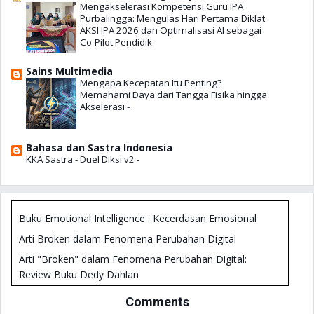
Gramatika
Mengakselerasi Kompetensi Guru IPA
Purbalingga: Mengulas Hari Pertama Diklat
101 Penulis Kaya, Asli Indonesia
AKSI IPA 2026 dan Optimalisasi AI sebagai
Co-Pilot Pendidik
-
Kesalahan-kesalahan dalam Belajar Bahasa Inggris
Sains Multimedia
Mengapa Kecepatan Itu Penting?
Memahami Daya dari Tangga Fisika hingga
Akselerasi
-
Bahasa dan Sastra Indonesia
KKA Sastra - Duel Diksi v2
-
Buku Emotional Intelligence : Kecerdasan Emosional
Arti Broken dalam Fenomena Perubahan Digital
Arti "Broken" dalam Fenomena Perubahan Digital:
Review Buku Dedy Dahlan
Buku Good is not Enough
Comments