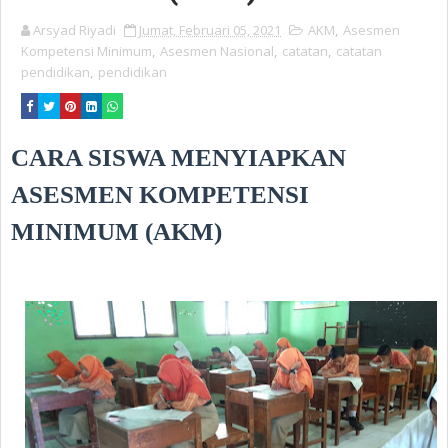
Arsyad Riyadi
Jumat, Februari 05, 2021
AKM
,
Asesmen
Kompetensi Minimum
,
Asesmen Nasional
,
catatan
,
catatan
pendidikan
,
pendidikan
CARA SISWA MENYIAPKAN
ASESMEN KOMPETENSI
MINIMUM (AKM)