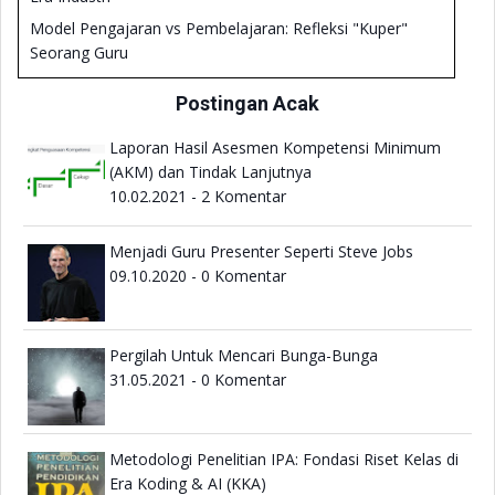
Model Pengajaran vs Pembelajaran: Refleksi "Kuper"
Seorang Guru
Metodologi Penelitian IPA: Fondasi Riset Kelas di Era
Postingan Acak
Koding & AI (KKA)
Review Buku Deep Learning: Engage the World Change
Laporan Hasil Asesmen Kompetensi Minimum
the World
(AKM) dan Tindak Lanjutnya
10.02.2021 - 2 Komentar
Belajar Bermakna dan Menyenangkan dengan
Diferensiasi
Menjadi Guru Presenter Seperti Steve Jobs
Sekolah Saja Tak Pernah Cukup dan Relevansinya dengan
09.10.2020 - 0 Komentar
Merdeka Belajar
Sekolah Dibubarkan Saja
Sekolah Itu Candu
Pergilah Untuk Mencari Bunga-Bunga
Baca Buku Membangun Literasi Sains Peserta Didik
31.05.2021 - 0 Komentar
Metodologi Penelitian IPA: Fondasi Riset Kelas di
Era Koding & AI (KKA)