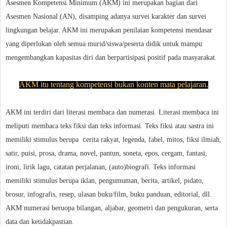
Asesmen Kompetensi Minimum (AKM) ini merupakan bagian dari
Asesmen Nasional (AN), disamping adanya survei karakter dan survei
lingkungan belajar. AKM ini
merupakan penilaian kompetensi mendasar
yang diperlukan oleh semua murid/siswa/peserta didik untuk mampu
mengembangkan kapasitas diri dan berpartisipasi positif pada masyarakat.
AKM itu tentang kompetensi bukan konten mata pelajaran.
AKM ini terdiri dari literasi membaca dan numerasi. Literasi membaca ini
meliputi membaca teks fiksi dan teks informasi. Teks fiksi atau sastra ini
c
memiliki stimulus berupa
erita rakyat, legenda, fabel, mitos, fiksi ilmiah,
satir, puisi, prosa, drama, novel, pantun, soneta, epos, cergam, fantasi,
ironi, lirik lagu, catatan perjalanan, (auto)biografi. Teks informasi
memiliki stimulus berupa iklan, pengumuman, berita, artikel, pidato,
brosur, infografis, resep, ulasan buku/film, buku panduan, editorial, dll.
AKM numerasi beruopa bilangan, aljabar, geometri dan pengukuran, serta
data dan ketidakpastian.