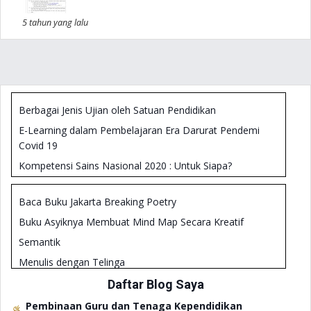
5 tahun yang lalu
Berbagai Jenis Ujian oleh Satuan Pendidikan
E-Learning dalam Pembelajaran Era Darurat Pendemi
Covid 19
Kompetensi Sains Nasional 2020 : Untuk Siapa?
Membangun Literasi Sains
Baca Buku Jakarta Breaking Poetry
Teknis Analisis Manajemen Kepala Sekolah - Analisis
SWOT
Buku Asyiknya Membuat Mind Map Secara Kreatif
Formulir Penilaian Kinerja Kepala SMP 2018
Semantik
Panduan Literasi Digital Untuk Kepala Sekolah
Menulis dengan Telinga
Pengembangan Rencana Kerja Sekolah (RKS)
Kiat Menulis Karya Ilmiah dalam Bahasa Inggris
Daftar Blog Saya
Diklat Penguatan Kepala Sekolah 2019
Mencerna Buku Teks Bahasa Inggris Melalui Pemahaman
Pembinaan Guru dan Tenaga Kependidikan